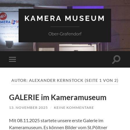
KAMERA MUSEUM
Ober-Grafendorf
Suchfe
Mobile-
ein-/a
Menü
ein-/ausblenden
AUTOR:
ALEXANDER KERNSTOCK
(SEITE 1 VON 2)
GALERIE im Kameramuseum
13. NOVEMBER 2025
/
KEINE KOMMENTARE
Mit 08.11.2025 startete unsere erste Galerie im
Kameramuseum. Es können Bilder vom St.Pöltner