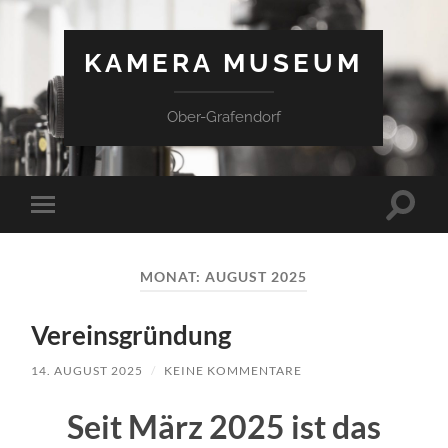
KAMERA MUSEUM
Ober-Grafendorf
Suchfe
Mobile-
ein-/a
Menü
ein-/ausblenden
MONAT:
AUGUST 2025
Vereinsgründung
14. AUGUST 2025
/
KEINE KOMMENTARE
Seit März 2025 ist das