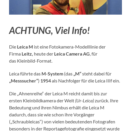
ACHTUNG, Viel Info!
Die
Leica M
ist eine Fotokamera-Modelllinie der
Firma
Leitz,
heute der
Leica Camera AG
, für
das Kleinbild-Format.
Leica führte das
M-System
(das
„M“
steht dabei für
„Messsucher“
)
1954
als Nachfolger für die Leica IIIf ein.
Die „Ahnenreihe“ der Leica M reicht damit bis zur
ersten Kleinbildkamera der Welt
(Ur-Leica)
zurück. Ihre
Bedeutung und ihren Nimbus erhält die Leica M
dadurch, dass sie wie schon ihre Vorgänger
(„Schraubleicas“) von vielen bedeutenden Fotografen
besonders in der Reportagefotografie eingesetzt wurde