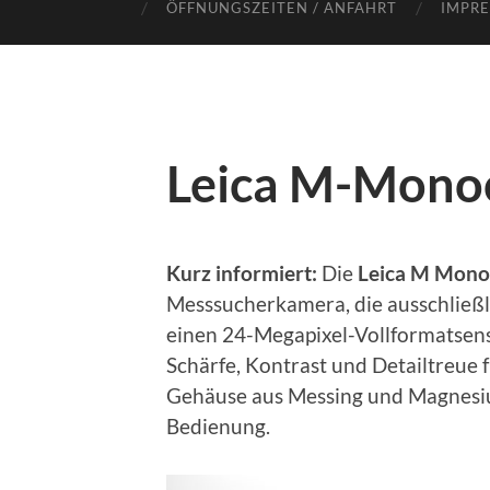
ÖFFNUNGSZEITEN / ANFAHRT
IMPR
Leica M-Mono
Kurz informiert:
Die
Leica M Mono
Messsucherkamera, die ausschließl
einen 24-Megapixel-Vollformatsens
Schärfe, Kontrast und Detailtreue 
Gehäuse aus Messing und Magnesium
Bedienung.